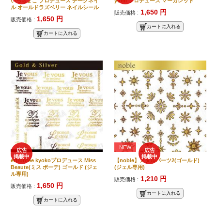
いっちょこ プロデュース チークネイ
yumi プロデュース マーガレット
ル オールドラズベリー ネイルシール
1,650 円
販売価格 :
1,650 円
販売価格 :
カートに入れる
カートに入れる
NEW
広告
広告
掲載中
掲載中
effrontee kyokoプロデュース Miss
【noble】メタルパーツ2(ゴールド)
Beaute(ミス ボーテ) ゴールド (ジェ
(ジェル専用)
ル専用)
1,210 円
販売価格 :
1,650 円
販売価格 :
カートに入れる
カートに入れる