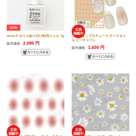
NEW
広告
掲載中
three-F ホイル貼り付け転写ジェル 7g
いっちょこプロデュース チークネイ
ル ピーチスフレ
2,090 円
販売価格 :
1,650 円
販売価格 :
カートに入れる
カートに入れる
広告
広告
掲載中
掲載中