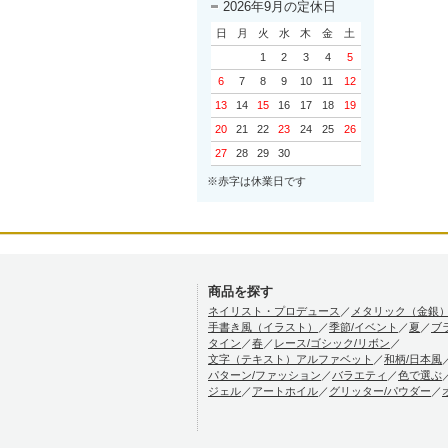
2026年9月の定休日
日
月
火
水
木
金
土
1
2
3
4
5
6
7
8
9
10
11
12
13
14
15
16
17
18
19
20
21
22
23
24
25
26
27
28
29
30
※赤字は休業日です
商品を探す
ネイリスト・プロデュース
／
メタリック（金銀
手書き風（イラスト）
／
季節/イベント
／
夏
／
ブ
タイン
／
春
／
レース/ゴシック/リボン
／
文字（テキスト）アルファベット
／
和柄/日本風
パターン/ファッション
／
バラエティ
／
色で選ぶ
ジェル
／
アートホイル
／
グリッター/パウダー
／