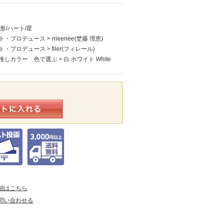
形/ハート/星
ト・プロデュース
>
rrieenee(埜藤 理恵)
ト・プロデュース
>
filer(フィレール)
推しカラー 色で選ぶ
>
白 ホワイト White
細はこちら
問い合わせる