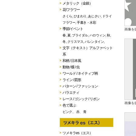
メタリック（金銀）
花/フラワー
さくら
,
ひまわり
,
あじさい
,
ドライ
フラワー
,
手書き・水彩
季節/イベント
画像を
春
,
夏
,
ブライダル
,
ハロウィン
,
秋
,
冬
,
クリスマス
,
バレンタイン
,
文字（テキスト）アルファベット
系
和柄 / 日本風
動物 / 蝶 / 虫
ワールド / ネイティブ柄
ライン / 図形
パターン / ファッション
バラエティ
レース / ゴシック / リボン
画像を
色で選ぶ
ピンク
、
赤
、
青
ツメキラes（エス）