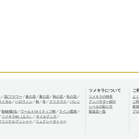
ツメキラについて
ご
）
／
花/フラワー
／
春の花
／
夏の花
／
秋の花
／
冬の花
／
ツメキラの特長
よ
ライダル
／
ハロウィン
／
秋
／
冬
／
クリスマス
／
バレン
アンバサダー紹介
ご
シールの貼り方
新
／
動物/蝶/虫
／
ワールド/ネイティブ柄
／
ライン/図形
／
取扱店一覧
プ
／
ツメキラes（エス）
／
ネイルグッズ
／
オリジナルプッシャー
／
リュクシータトゥー