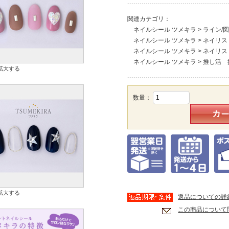
関連カテゴリ：
ネイルシール ツメキラ
>
ライン/図
ネイルシール ツメキラ
>
ネイリス
ネイルシール ツメキラ
>
ネイリス
ネイルシール ツメキラ
>
推し活 
拡大する
数量：
拡大する
返品についての詳
この商品について