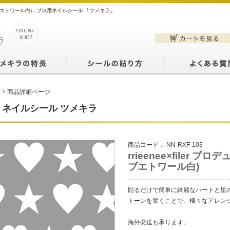
hite-(ラブエトワール白) - プロ用ネイルシール 「ツメキラ」
商品詳細ページ
ネイルシール ツメキラ
商品コード：
NN-RXF-103
rrieenee×filer プロデュ
ブエトワール白)
貼るだけで簡単に綺麗なハートと星
トーンを置くことで、様々なアレン
海外発送も承ります。