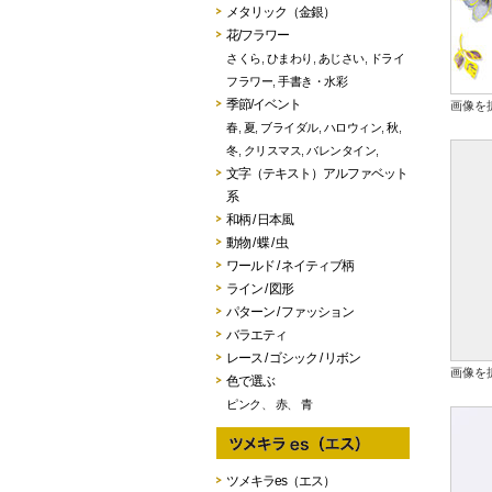
メタリック（金銀）
花/フラワー
さくら
,
ひまわり
,
あじさい
,
ドライ
フラワー
,
手書き・水彩
季節/イベント
画像を
春
,
夏
,
ブライダル
,
ハロウィン
,
秋
,
冬
,
クリスマス
,
バレンタイン
,
文字（テキスト）アルファベット
系
和柄 / 日本風
動物 / 蝶 / 虫
ワールド / ネイティブ柄
ライン / 図形
パターン / ファッション
バラエティ
レース / ゴシック / リボン
画像を
色で選ぶ
ピンク
、
赤
、
青
ツメキラes（エス）