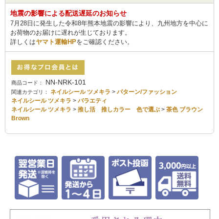
地震の影響による配送遅延のお知らせ
7月28日に発生した令和8年熊本地震の影響により、九州地方を中心に
お荷物のお届けに遅れが生じております。
詳しくは
ヤマト運輸HP
をご確認ください。
NN-NRK-101
商品コード：
ネイルシール ツメキラ
>
パターン/ファッション
関連カテゴリ：
ネイルシール ツメキラ
>
バラエティ
ネイルシール ツメキラ
>
推し活 推しカラー 色で選ぶ
>
茶色 ブラウン
Brown