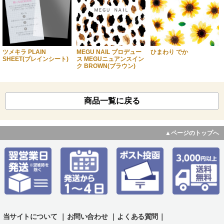
ツメキラ PLAIN
MEGU NAIL プロデュー
ひまわり でか
SHEET(プレインシート)
ス MEGUニュアンスイン
ク BROWN(ブラウン)
商品一覧に戻る
▲ページのトップへ
当サイトについて
｜
お問い合わせ
｜
よくある質問
｜