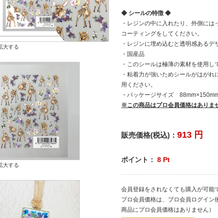
◆ シールの特徴 ◆
・レジンの中に入れたり、外側には
コーティングをしてください。
・レジンに埋め込むと透明感あるデ
拡大する
・国産品
・このシールは極薄の素材を使用し
・粘着力が強いためシールがはがれ
用ください。
・パッケージサイズ 88mm×150mm
※この商品はプロ会員価格はありま
913
円
販売価格(税込)：
ポイント：
8
Pt
拡大する
会員登録をされなくても購入が可能
プロ会員価格は、プロ会員ログイン
商品にプロ会員価格はありません）