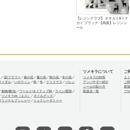
【レジンクラブ】 オオカミ&トナ
カイ ブラック 【両面】レジンシ
ール
ツメキラについて
ご
）
／
花/フラワー
／
春の花
／
夏の花
／
秋の花
／
冬の花
／
ツメキラの特長
よ
ライダル
／
ハロウィン
／
秋
／
冬
／
クリスマス
／
バレン
アンバサダー紹介
ご
シールの貼り方
新
／
動物/蝶/虫
／
ワールド/ネイティブ柄
／
ライン/図形
／
取扱店一覧
プ
／
ツメキラes（エス）
／
ネイルグッズ
／
オリジナルプッシャー
／
リュクシータトゥー