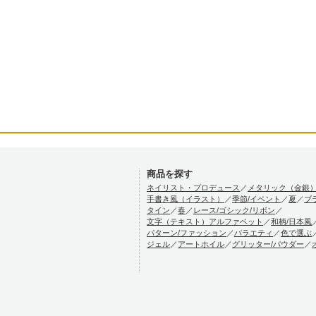
商品を探す
ネイリスト・プロデュース
／
メタリック（金銀
手書き風（イラスト）
／
季節/イベント
／
夏
／
ブ
タイン
／
春
／
レース/ゴシック/リボン
／
文字（テキスト）アルファベット
／
和柄/日本風
パターン/ファッション
／
バラエティ
／
色で選ぶ
ジェル
／
アートホイル
／
グリッター/パウダー
／