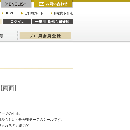
HOME
ご利用ガイド
特定商取引法
【両面】
メージの小鹿。
可愛らしい小鹿がモチーフのシールです。
られるのも魅力的!