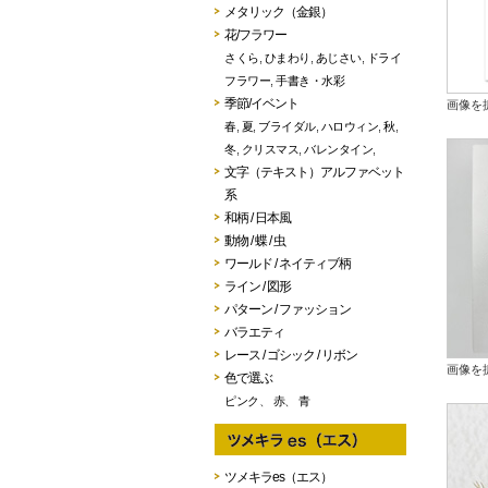
メタリック（金銀）
花/フラワー
さくら
,
ひまわり
,
あじさい
,
ドライ
フラワー
,
手書き・水彩
季節/イベント
画像を
春
,
夏
,
ブライダル
,
ハロウィン
,
秋
,
冬
,
クリスマス
,
バレンタイン
,
文字（テキスト）アルファベット
系
和柄 / 日本風
動物 / 蝶 / 虫
ワールド / ネイティブ柄
ライン / 図形
パターン / ファッション
バラエティ
レース / ゴシック / リボン
画像を
色で選ぶ
ピンク
、
赤
、
青
ツメキラes（エス）