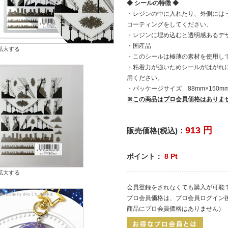
◆ シールの特徴 ◆
・レジンの中に入れたり、外側には
コーティングをしてください。
・レジンに埋め込むと透明感あるデ
・国産品
拡大する
・このシールは極薄の素材を使用し
・粘着力が強いためシールがはがれ
用ください。
・パッケージサイズ 88mm×150mm
※この商品はプロ会員価格はありま
913
円
販売価格(税込)：
ポイント：
8
Pt
拡大する
会員登録をされなくても購入が可能
プロ会員価格は、プロ会員ログイン
商品にプロ会員価格はありません）