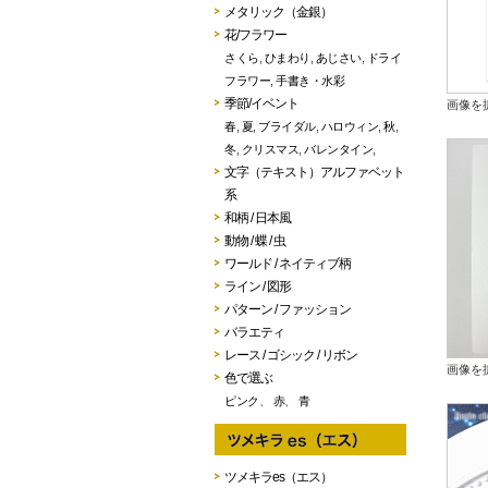
メタリック（金銀）
花/フラワー
さくら
,
ひまわり
,
あじさい
,
ドライ
フラワー
,
手書き・水彩
季節/イベント
画像を
春
,
夏
,
ブライダル
,
ハロウィン
,
秋
,
冬
,
クリスマス
,
バレンタイン
,
文字（テキスト）アルファベット
系
和柄 / 日本風
動物 / 蝶 / 虫
ワールド / ネイティブ柄
ライン / 図形
パターン / ファッション
バラエティ
レース / ゴシック / リボン
画像を
色で選ぶ
ピンク
、
赤
、
青
ツメキラes（エス）