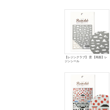
【レジンクラブ】 雲 【両面】レ
ジンシール