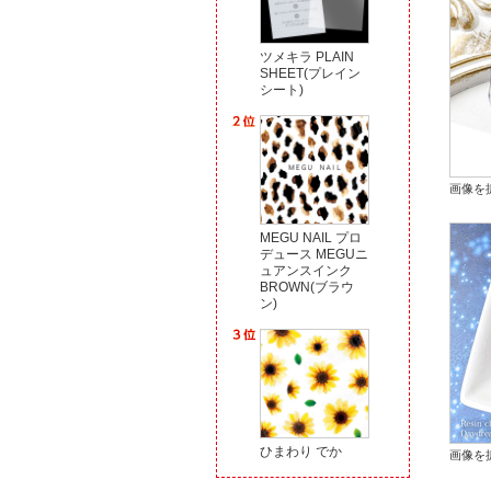
ツメキラ PLAIN
SHEET(プレイン
シート)
画像を
MEGU NAIL プロ
デュース MEGUニ
ュアンスインク
BROWN(ブラウ
ン)
ひまわり でか
画像を