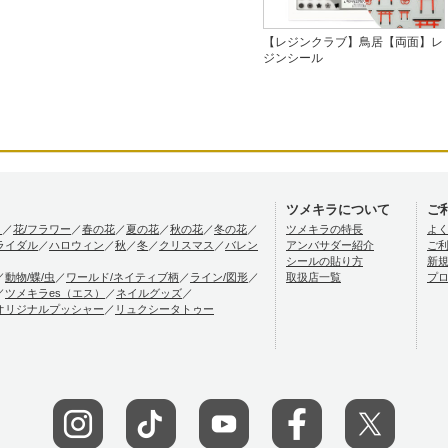
【レジンクラブ】鳥居【両面】レ
ジンシール
ツメキラについて
ご
）
／
花/フラワー
／
春の花
／
夏の花
／
秋の花
／
冬の花
／
ツメキラの特長
よ
ライダル
／
ハロウィン
／
秋
／
冬
／
クリスマス
／
バレン
アンバサダー紹介
ご
シールの貼り方
新
／
動物/蝶/虫
／
ワールド/ネイティブ柄
／
ライン/図形
／
取扱店一覧
プ
／
ツメキラes（エス）
／
ネイルグッズ
／
オリジナルプッシャー
／
リュクシータトゥー