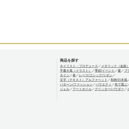
商品を探す
ネイリスト・プロデュース
／
メタリック（金銀
手書き風（イラスト）
／
季節/イベント
／
夏
／
ブ
タイン
／
春
／
レース/ゴシック/リボン
／
文字（テキスト）アルファベット
／
和柄/日本風
パターン/ファッション
／
バラエティ
／
色で選ぶ
ジェル
／
アートホイル
／
グリッター/パウダー
／