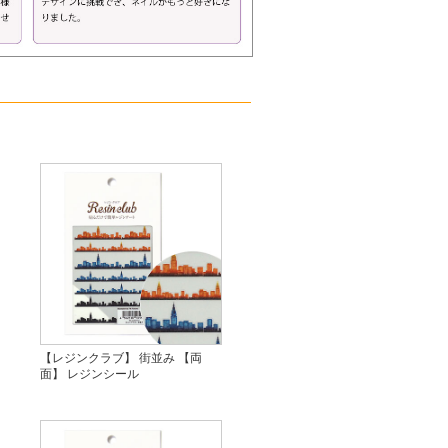
【レジンクラブ】 街並み 【両
面】 レジンシール