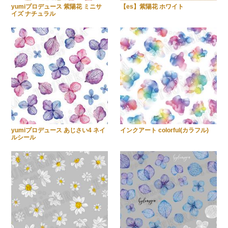
yumiプロデュース 紫陽花 ミニサ
【es】紫陽花 ホワイト
イズ ナチュラル
yumiプロデュース あじさい4 ネイ
インクアート colorful(カラフル)
ルシール