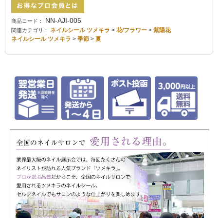
NN-AJI-005
商品コード：
ネイルシール ツメキラ
>
花/フラワー
>
紫陽花
関連カテゴリ：
ネイルシール ツメキラ
>
季節
>
夏