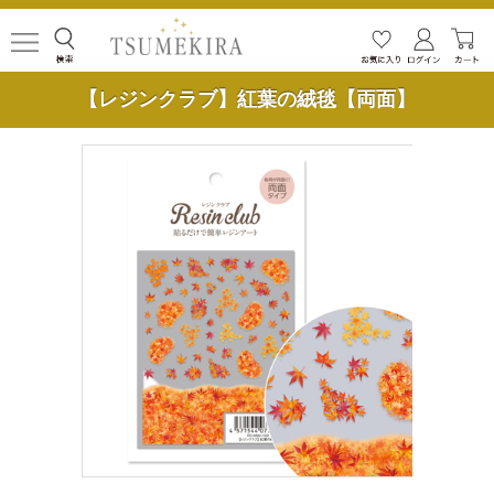
【レジンクラブ】紅葉の絨毯【両面】