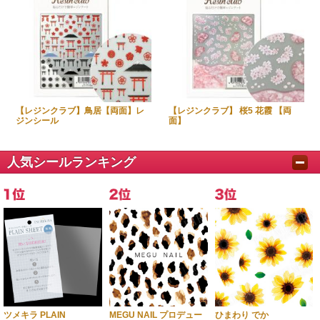
【レジンクラブ】鳥居【両面】レ
【レジンクラブ】 桜5 花霞 【両
ジンシール
面】
人気シールランキング
ツメキラ PLAIN
MEGU NAIL プロデュー
ひまわり でか