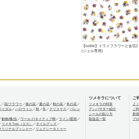
【noble】ドライフラワーと金箔2
(ジェル専用)
ツメキラについて
ご
）
／
花/フラワー
／
春の花
／
夏の花
／
秋の花
／
冬の花
／
ツメキラの特長
よ
ライダル
／
ハロウィン
／
秋
／
冬
／
クリスマス
／
バレン
アンバサダー紹介
ご
シールの貼り方
新
／
動物/蝶/虫
／
ワールド/ネイティブ柄
／
ライン/図形
／
取扱店一覧
プ
／
ツメキラes（エス）
／
ネイルグッズ
／
オリジナルプッシャー
／
リュクシータトゥー