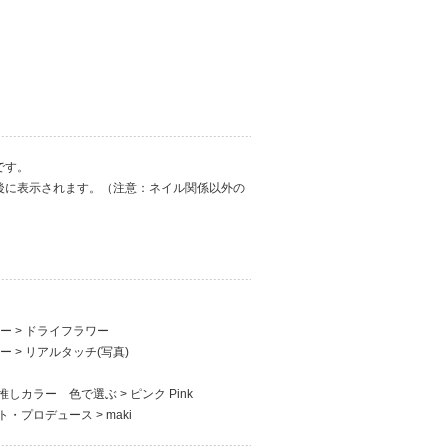
です。
後に表示されます。（注意：ネイル関係以外の
ワー
>
ドライフラワー
ワー
>
リアルタッチ(写真)
推しカラー 色で選ぶ
>
ピンク Pink
ト・プロデュース
>
maki