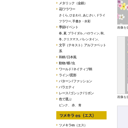
メタリック（金銀）
花/フラワー
さくら
,
ひまわり
,
あじさい
,
ドライ
フラワー
,
手書き・水彩
季節/イベント
画像を
春
,
夏
,
ブライダル
,
ハロウィン
,
秋
,
冬
,
クリスマス
,
バレンタイン
,
文字（テキスト）アルファベット
系
和柄 / 日本風
動物 / 蝶 / 虫
ワールド / ネイティブ柄
ライン / 図形
パターン / ファッション
バラエティ
レース / ゴシック / リボン
画像を
色で選ぶ
ピンク
、
赤
、
青
ツメキラes（エス）