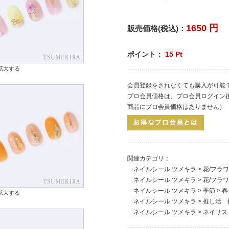
1650
円
販売価格(税込)：
ポイント：
15
Pt
拡大する
会員登録をされなくても購入が可能
プロ会員価格は、プロ会員ログイン
商品にプロ会員価格はありません）
関連カテゴリ：
ネイルシール ツメキラ
>
花/フラ
ネイルシール ツメキラ
>
花/フラ
ネイルシール ツメキラ
>
季節
>
春
拡大する
ネイルシール ツメキラ
>
推し活 
ネイルシール ツメキラ
>
ネイリス