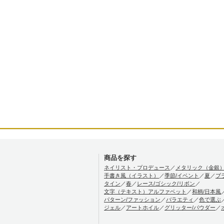
商品を探す
ネイリスト・プロデュース
／
メタリック（金銀
手書き風（イラスト）
／
季節/イベント
／
夏
／
ブ
タイン
／
春
／
レース/ゴシック/リボン
／
文字（テキスト）アルファベット
／
和柄/日本風
パターン/ファッション
／
バラエティ
／
色で選ぶ
ジェル
／
アートホイル
／
グリッター/パウダー
／