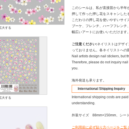
このシールは、私が直接苗から半年
押して作った押し花をスキャンした
こだわりの押し花を使いやすいサイ
ブーケ、フレンチ、ハーフフレンチ
拡大する
幅広いアートにお使いいただけます
ご注意ください:
ネイリストはデザイ
っておりません。各ネイリストへの
Nail artists design nail stickers, but 
Therefore, please do not inquiry nail 
you.
海外発送も承ります。
International Shipping Inquiry
International shipping costs are paid
拡大する
understanding.
外装サイズ 88mm×150mm、シート
ご利用前に必ず貼り方ページをご覧