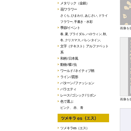
メタリック（金銀）
花/フラワー
さくら
,
ひまわり
,
あじさい
,
ドライ
フラワー
,
手書き・水彩
季節/イベント
画像を
春
,
夏
,
ブライダル
,
ハロウィン
,
秋
,
冬
,
クリスマス
,
バレンタイン
,
文字（テキスト）アルファベット
系
和柄 / 日本風
動物 / 蝶 / 虫
ワールド / ネイティブ柄
ライン / 図形
パターン / ファッション
バラエティ
レース / ゴシック / リボン
画像を
色で選ぶ
ピンク
、
赤
、
青
ツメキラes（エス）