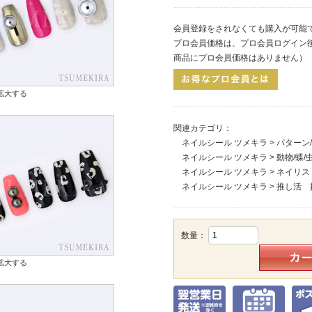
会員登録をされなくても購入が可能
プロ会員価格は、プロ会員ログイン
商品にプロ会員価格はありません）
拡大する
関連カテゴリ：
ネイルシール ツメキラ
>
パターン
ネイルシール ツメキラ
>
動物/蝶/
ネイルシール ツメキラ
>
ネイリス
ネイルシール ツメキラ
>
推し活 
数量：
拡大する