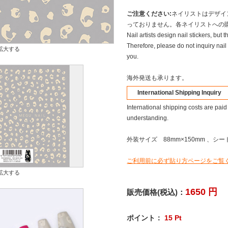
ご注意ください:
ネイリストはデザイ
っておりません。各ネイリストへの
Nail artists design nail stickers, but 
Therefore, please do not inquiry nail 
拡大する
you.
海外発送も承ります。
International Shipping Inquiry
International shipping costs are paid
understanding.
外装サイズ 88mm×150mm 、シート
ご利用前に必ず貼り方ページをご覧
拡大する
1650
円
販売価格(税込)：
ポイント：
15
Pt