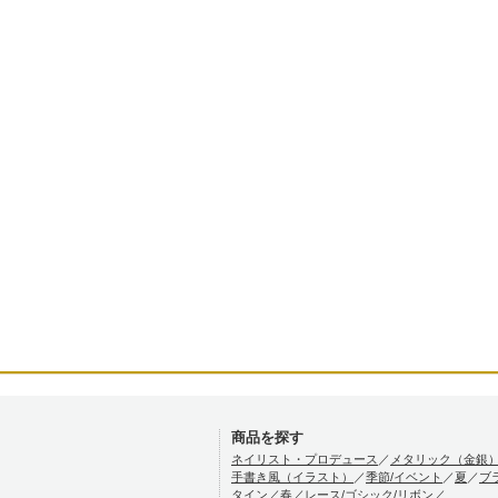
商品を探す
ネイリスト・プロデュース
／
メタリック（金銀
手書き風（イラスト）
／
季節/イベント
／
夏
／
ブ
タイン
／
春
／
レース/ゴシック/リボン
／