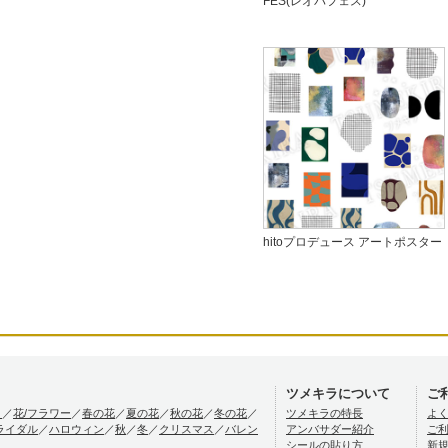
FES(レオパフェス)
hitoプロデュース アートポスター
ツメキラについて
ご
）
／
花/フラワー
／
春の花
／
夏の花
／
秋の花
／
冬の花
／
ツメキラの特長
よ
ライダル
／
ハロウィン
／
秋
／
冬
／
クリスマス
／
バレン
アンバサダー紹介
ご
シールの貼り方
新