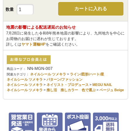
カートに入れる
数量
地震の影響による配送遅延のお知らせ
7月28日に発生した令和8年熊本地震の影響により、九州地方を中心に
お荷物のお届けに遅れが生じております。
詳しくは
ヤマト運輸HP
をご確認ください。
NN-MGN-007
商品コード：
ネイルシール ツメキラ
>
ライン/図形/ハート/星
関連カテゴリ：
ネイルシール ツメキラ
>
パターン/ファッション
ネイルシール ツメキラ
>
ネイリスト・プロデュース
>
MEGU NAIL
ネイルシール ツメキラ
>
推し活 推しカラー 色で選ぶ
>
ベージュ Beige